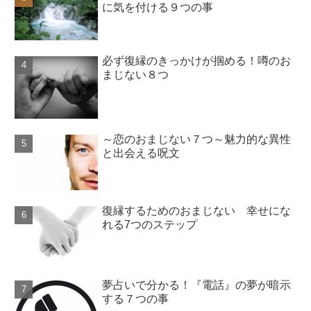
に気を付ける９つの事
必ず復縁のきっかけが掴める！噂のお
まじない８つ
～恋のおまじない７つ～魅力的な異性
と出会える呪文
復縁するためのおまじない 幸せにな
れる7つのステップ
夢占いで分かる！『電話』の夢が暗示
する７つの事