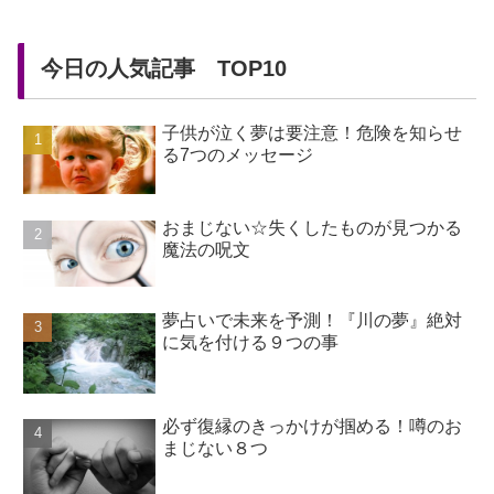
今日の人気記事 TOP10
子供が泣く夢は要注意！危険を知らせ
る7つのメッセージ
おまじない☆失くしたものが見つかる
魔法の呪文
夢占いで未来を予測！『川の夢』絶対
に気を付ける９つの事
必ず復縁のきっかけが掴める！噂のお
まじない８つ