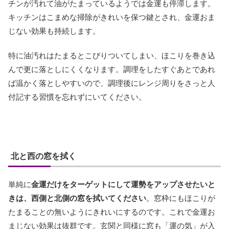
チンが汚れて油がたまっているようでは金運も停滞します。
キッチンはこまめな掃除がきれいを保つ鍵とされ、金運おま
じない効果も持続します。
特に油汚れはたまるとこびりついてしまい、ほこりを巻き込
んで更に落としにくくなります。調理をしたすぐあとであれ
ば温かく落としやすいので、調理後にレンジ周りをさっと人
付記する習慣を忘れずにいてください。
北と西の窓を拭く
単純に
金運だけをターゲットにして運勢をアップさせたいと
きは、西側と北側の窓を拭いてください
。窓枠にもほこりが
たまることの無いようにきれいにするのです。これで金運お
まじない効果は抜群です。玄関と同様に窓も「運の気」が入