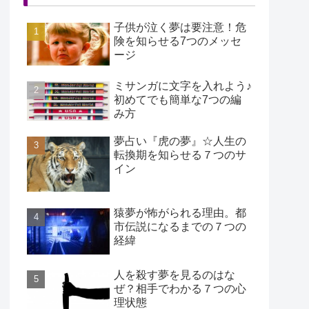
子供が泣く夢は要注意！危
険を知らせる7つのメッセ
ージ
ミサンガに文字を入れよう♪
初めてでも簡単な7つの編
み方
夢占い『虎の夢』☆人生の
転換期を知らせる７つのサ
イン
猿夢が怖がられる理由。都
市伝説になるまでの７つの
経緯
人を殺す夢を見るのはな
ぜ？相手でわかる７つの心
理状態