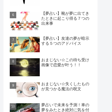
【夢占い】靴が夢に出てき
たときに起こり得る７つの
出来事
【夢占い】友達の夢が暗示
する５つのアドバイス
おまじない☆この待ち受け
画像で恋愛が叶う！！
おまじない☆失くしたもの
が見つかる魔法の呪文
夢占いで未来を予測！車の
夢をみたとき絶対に気を付