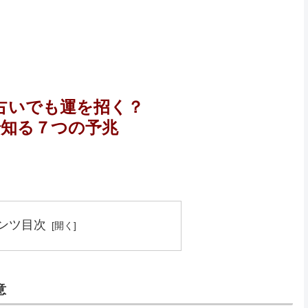
占いでも運を招く？
で知る７つの予兆
ンツ目次
意