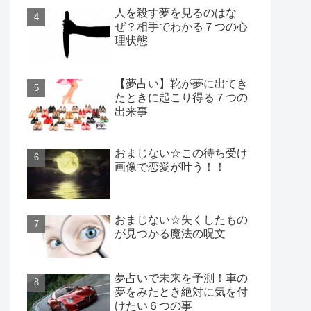
人を殺す夢を見るのはな
ぜ？相手でわかる７つの心
理状態
【夢占い】靴が夢に出てき
たときに起こり得る７つの
出来事
おまじない☆この待ち受け
画像で恋愛が叶う！！
おまじない☆失くしたもの
が見つかる魔法の呪文
夢占いで未来を予測！車の
夢をみたとき絶対に気を付
けたい６つの事