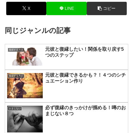
X
LINE
コピー
同じジャンルの記事
元彼と復縁したい！関係を取り戻す5
復縁する方法
つのステップ
元彼と復縁できるかも？！４つのシチ
復縁する方法
ュエーション作り
必ず復縁のきっかけが掴める！噂のお
おまじない
まじない８つ