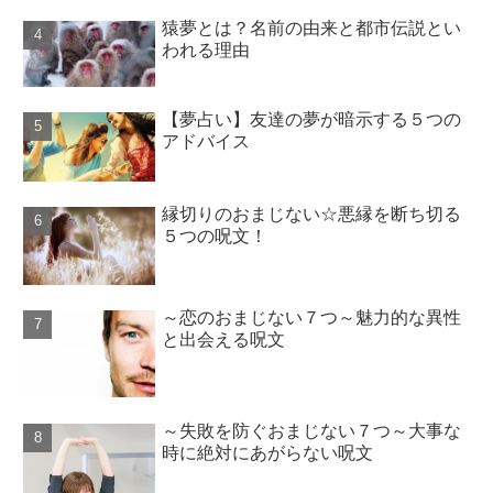
猿夢とは？名前の由来と都市伝説とい
われる理由
【夢占い】友達の夢が暗示する５つの
アドバイス
縁切りのおまじない☆悪縁を断ち切る
５つの呪文！
～恋のおまじない７つ～魅力的な異性
と出会える呪文
～失敗を防ぐおまじない７つ～大事な
時に絶対にあがらない呪文