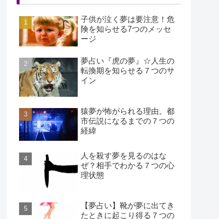
子供が泣く夢は要注意！危
険を知らせる7つのメッセ
ージ
夢占い『虎の夢』☆人生の
転換期を知らせる７つのサ
イン
猿夢が怖がられる理由。都
市伝説になるまでの７つの
経緯
人を殺す夢を見るのはな
ぜ？相手でわかる７つの心
理状態
【夢占い】靴が夢に出てき
たときに起こり得る７つの