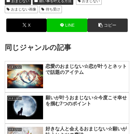
おまじない
願い事を叶える方法
おまじない
おまじない画像
待ち受け
X
LINE
コピー
同じジャンルの記事
恋愛のおまじない☆恋が叶うとネット
おまじない
で話題のアイテム
願いが叶うおまじない☆今度こそ幸せ
おまじない
を掴む7つのポイント
好きな人と会えるおまじない☆願いが
おまじない