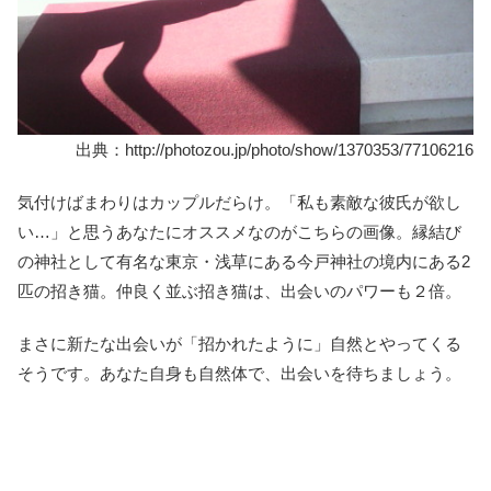
出典：http://photozou.jp/photo/show/1370353/77106216
気付けばまわりはカップルだらけ。「私も素敵な彼氏が欲し
い…」と思うあなたにオススメなのがこちらの画像。縁結び
の神社として有名な東京・浅草にある今戸神社の境内にある2
匹の招き猫。仲良く並ぶ招き猫は、出会いのパワーも２倍。
まさに新たな出会いが「招かれたように」自然とやってくる
そうです。あなた自身も自然体で、出会いを待ちましょう。