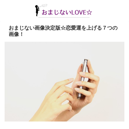
おまじない画像決定版☆恋愛運を上げる７つの
画像！