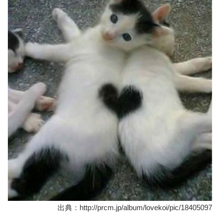
出典：http://prcm.jp/album/lovekoi/pic/18405097