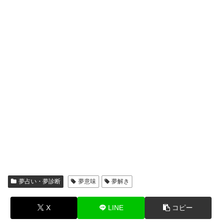
夢占い・夢診断
夢意味
夢解き
X
LINE
コピー