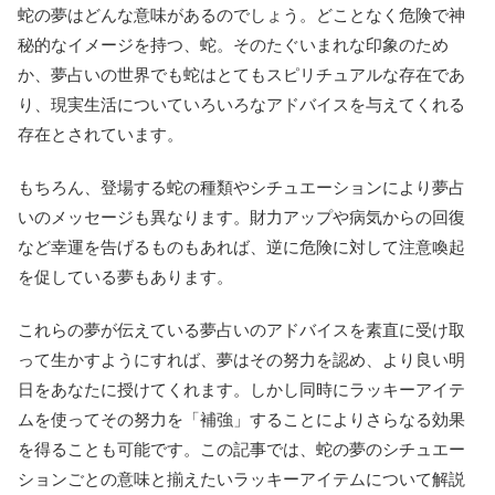
蛇の夢はどんな意味があるのでしょう。どことなく危険で神
秘的なイメージを持つ、蛇。そのたぐいまれな印象のため
か、夢占いの世界でも蛇はとてもスピリチュアルな存在であ
り、現実生活についていろいろなアドバイスを与えてくれる
存在とされています。
もちろん、登場する蛇の種類やシチュエーションにより夢占
いのメッセージも異なります。財力アップや病気からの回復
など幸運を告げるものもあれば、逆に危険に対して注意喚起
を促している夢もあります。
これらの夢が伝えている夢占いのアドバイスを素直に受け取
って生かすようにすれば、夢はその努力を認め、より良い明
日をあなたに授けてくれます。しかし同時にラッキーアイテ
ムを使ってその努力を「補強」することによりさらなる効果
を得ることも可能です。この記事では、蛇の夢のシチュエー
ションごとの意味と揃えたいラッキーアイテムについて解説