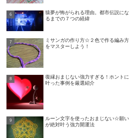
猿夢が怖がられる理由。都市伝説にな
るまでの７つの経緯
ミサンガの作り方☆２色で作る編み方
をマスターしよう！
復縁おまじない強力すぎる！ホントに
叶った事例を厳選紹介
ルーン文字を使ったおまじない☆願い
が絶対叶う強力開運法