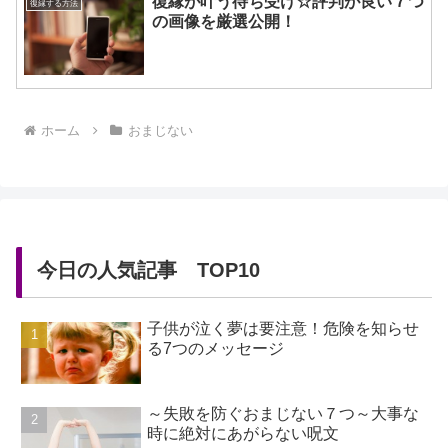
復縁が叶う待ち受け☆評判が良い７つ
復縁する方法
の画像を厳選公開！
ホーム
おまじない
今日の人気記事 TOP10
子供が泣く夢は要注意！危険を知らせ
る7つのメッセージ
～失敗を防ぐおまじない７つ～大事な
時に絶対にあがらない呪文