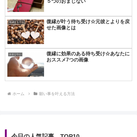
５つのおまじない
復縁が叶う待ち受け☆元彼とよりを戻
復縁する方法
せた画像とは
復縁に効果のある待ち受け☆あなたに
おまじない
おススメ7つの画像
ホーム
願い事を叶える方法
今日の人気記事 TOP10