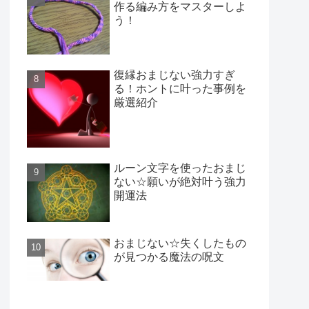
作る編み方をマスターしよ
う！
復縁おまじない強力すぎ
る！ホントに叶った事例を
厳選紹介
ルーン文字を使ったおまじ
ない☆願いが絶対叶う強力
開運法
おまじない☆失くしたもの
が見つかる魔法の呪文