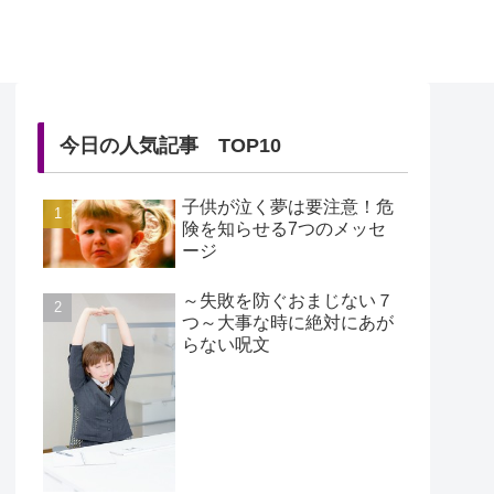
今日の人気記事 TOP10
子供が泣く夢は要注意！危
険を知らせる7つのメッセ
ージ
～失敗を防ぐおまじない７
つ～大事な時に絶対にあが
らない呪文