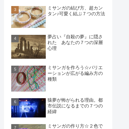
ミサンガの結び方、超カン
タン♪可愛く結ぶ７つの方法
夢占い『自殺の夢』に隠さ
れた あなたの７つの深層
心理
ミサンガを作ろう☆バリエ
ーションが広がる編み方の
種類
猿夢が怖がられる理由。都
市伝説になるまでの７つの
経緯
ミサンガの作り方☆２色で