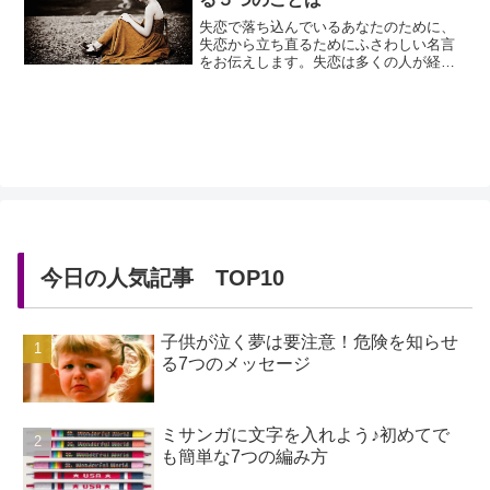
失恋で落ち込んでいるあなたのために、
失恋から立ち直るためにふさわしい名言
をお伝えします。失恋は多くの人が経験
している辛く苦しいことですが、長い人
生のほんの一部のスパイスに過ぎませ
ん。しかし失恋をした当初は、人格否定
をされたようなショックを受け、生きる
ことさえままならなくなります。失恋は
自分自身の一部をも「失う」ほどの辛...
今日の人気記事 TOP10
子供が泣く夢は要注意！危険を知らせ
る7つのメッセージ
ミサンガに文字を入れよう♪初めてで
も簡単な7つの編み方