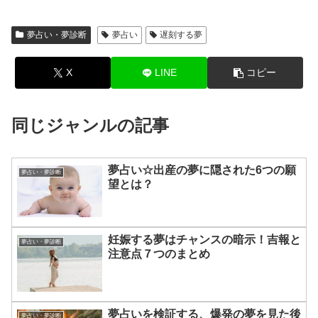
夢占い・夢診断
夢占い
遅刻する夢
X
LINE
コピー
同じジャンルの記事
夢占い☆出産の夢に隠された6つの願
夢占い・夢診断
望とは？
妊娠する夢はチャンスの暗示！吉報と
夢占い・夢診断
注意点７つのまとめ
夢占いを検証する、爆発の夢を見た後
夢占い・夢診断