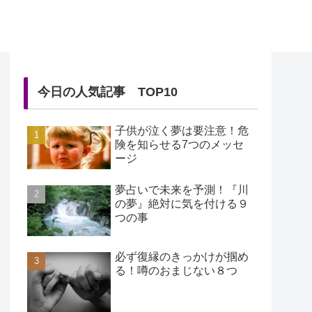
今日の人気記事 TOP10
子供が泣く夢は要注意！危
険を知らせる7つのメッセ
ージ
夢占いで未来を予測！『川
の夢』絶対に気を付ける９
つの事
必ず復縁のきっかけが掴め
る！噂のおまじない８つ