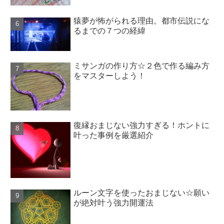
猿夢が怖がられる理由。都市伝説にな
るまでの７つの経緯
ミサンガの作り方☆２色で作る編み方
をマスターしよう！
復縁おまじない強力すぎる！ホントに
叶った事例を厳選紹介
ルーン文字を使ったおまじない☆願い
が絶対叶う強力開運法