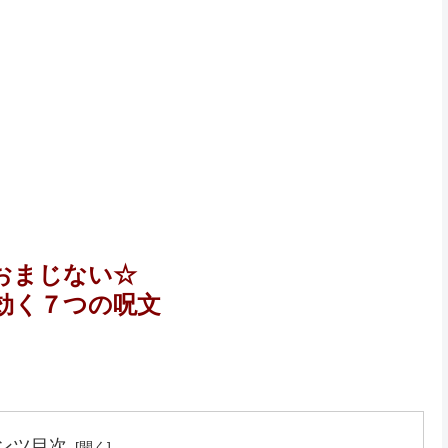
おまじない☆
効く７つの呪文
ンツ目次