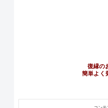
復縁の
簡単よく
コンテ