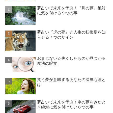
夢占いで未来を予測！『川の夢』絶対
に気を付ける９つの事
夢占い『虎の夢』☆人生の転換期を知
らせる７つのサイン
おまじない☆失くしたものが見つかる
魔法の呪文
笑う夢が意味するあなたの深層心理と
は
夢占いで未来を予測！車の夢をみたと
き絶対に気を付けたい６つの事