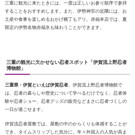
三重に観光に来たときには、一度は正しいお参り順序で参拝
することをおすすめします。また、伊勢神宮の近隣には、お
土産や食事を楽しめるおかげ横丁もアリ。赤福本店では、夏
限定の伊勢名物赤福氷も味わうことができます。
三重の観光に欠かせない忍者スポット「伊賀流上野忍者
博物館」
三重県・伊賀といえば伊賀忍者
。伊賀流上野忍者博物館で
は、忍者の暮らしや歴史について学べるだけでなく、忍者体
験や忍者ショー、忍者グッズの販売などまさに忍者づくしの
一日が過ごせます。
伊賀流忍者屋敷では、屋敷の中のからくりも体感することが
でき、タイムスリップした気分に。年々外国人の人気が高ま