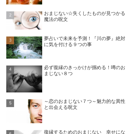
おまじない☆失くしたものが見つかる
魔法の呪文
夢占いで未来を予測！『川の夢』絶対
に気を付ける９つの事
必ず復縁のきっかけが掴める！噂のお
まじない８つ
～恋のおまじない７つ～魅力的な異性
と出会える呪文
復縁するためのおまじない 幸せにな