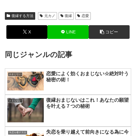
復縁する方法
元カノ
復縁
恋愛
X
LINE
コピー
同じジャンルの記事
恋愛によく効くおまじない☆絶対叶う
おまじない
秘密の術！
復縁おまじないはこれ！あなたの願望
おまじない
を叶える７つの秘術
失恋を乗り越えて前向きになる為に今
失恋を癒す方法