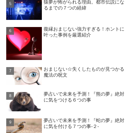
猿夢が怖がられる理由。都市伝説にな
るまでの７つの経緯
復縁おまじない強力すぎる！ホントに
叶った事例を厳選紹介
おまじない☆失くしたものが見つかる
魔法の呪文
夢占いで未来を予測！『熊の夢』絶対
に気をつける６つの事
夢占いで未来を予測！『蛇の夢』絶対
に気を付ける７つの事-２-