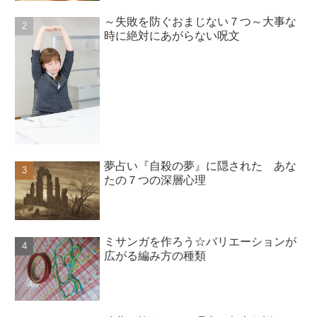
～失敗を防ぐおまじない７つ～大事な
時に絶対にあがらない呪文
夢占い『自殺の夢』に隠された あな
たの７つの深層心理
ミサンガを作ろう☆バリエーションが
広がる編み方の種類