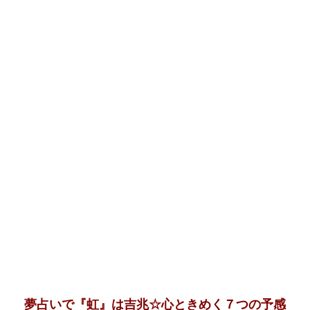
夢占いで『虹』は吉兆☆心ときめく７つの予感