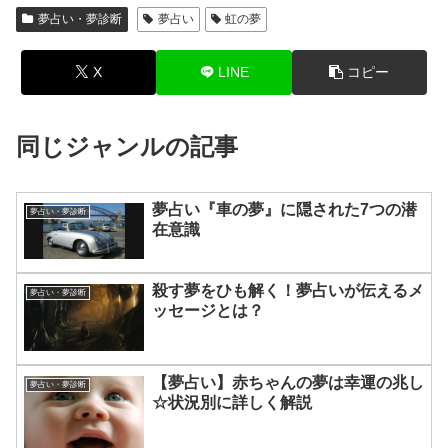
夢占い・夢診断
夢占い
虹の夢
X
LINE
コピー
同じジャンルの記事
夢占い『車の夢』に隠された7つの潜
夢占い・夢診断
在意識
殺す夢をひも解く！夢占いが伝えるメ
夢占い・夢診断
ッセージとは？
【夢占い】赤ちゃんの夢は幸運の兆し
夢占い・夢診断
☆状況別に詳しく解説