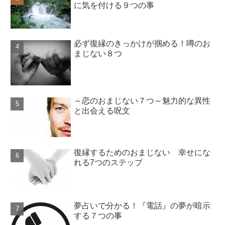
に気を付ける９つの事
必ず復縁のきっかけが掴める！噂のお
まじない８つ
～恋のおまじない７つ～魅力的な異性
と出会える呪文
復縁するためのおまじない 幸せにな
れる7つのステップ
夢占いで分かる！『電話』の夢が暗示
する７つの事