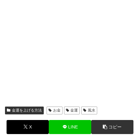
金運を上げる方法
お金
金運
風水
X
LINE
コピー